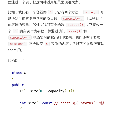
面通过一个例子把这两种适用场景呈现给大家。
    c
.
func
();
比如，我们有一个容器类
，它有两个方法：
可
C
size()
以得到当前容器中含有的项目数；
可以得到当
capacity()
return
0
;
前容器的容量。另外，我们有个函数
，它接收一
status()
}
个
的实例作为参数，并通过访问
和
C
size()
把该实例的状态打印出来。我们还有个要求，
capacity()
不会改变
实例的内容，所以它的参数应该是
status()
C
const 的。
代码如下：
class
{
public
:
    C
():
_size
(
0
),
_capacity
(
0
){}
int
 size
()
const
// const 允许 status() 对其访问
{