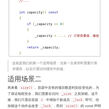
//...
int
 capacity
()
const
{
if
(
_capacity 
==
0
)
{
            _capacity 
=
...;
// 计算容量值，修改 _capa
}
return
 _capacity
;
}
这就是我们的第一个适用场景：当第一次请求时需要计算
private
:
并缓存，以后只需访问缓存中的值。
int
 _size
;
mutable
int
 _capacity
;
// 因为需要在 const 方法
适用场景二
};
再来看
。容器中含有的项目数是时刻在变化的，为
size()
了保证线程安全，我们需要在访问
之前加锁。这不
_size
难，我们只需在容器
中增加个新成员
即可。但
C
_lock
加锁这个动作会改变
，而对
的 const 声明
_lock
size()