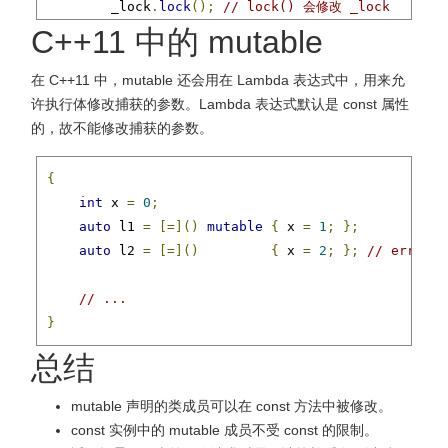
        _lock
.
lock
();
// lock() 会修改 _lock
        s 
=
 _size
;
C++11 中的 mutable
        _lock
.
unlock
();
在 C++11 中，mutable 还会用在 Lambda 表达式中，用来允
return
 s
;
许执行体修改捕获的参数。Lambda 表达式默认是 const 属性
}
的，故不能修改捕获的参数。
private
:
{
int
 _size
;
int
 x 
=
0
;
mutable
Lock
 _lock
;
// 因为需要在 const 方法中被
auto
 l1 
=
[=]()
mutable
{
 x 
=
1
;
};
};
auto
 l2 
=
[=]()
{
 x 
=
2
;
};
// error: 
// ...
}
总结
mutable 声明的类成员可以在 const 方法中被修改。
const 实例中的 mutable 成员不受 const 的限制。