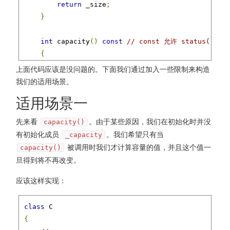
return
 _size
;
}
int
 capacity
()
const
// const 允许 status() 
{
return
 _capacity
;
上面代码应该是没问题的。下面我们通过加入一些限制来构造
}
我们的适用场景。
适用场景一
private
:
int
 _size
;
先来看
。由于某些原因，我们在初始化时并没
capacity()
int
 _capacity
;
有初始化成员
。我们希望只有当
_capacity
};
被调用时我们才计算容量的值，并且这个值一
capacity()
旦得到将不再改变。
void
 status
(
const
 C 
&
c
)
// const 保证 status 不会
{
应该这样实现：
    printf
(
"size=%d, capacity=%d\n"
,
 c
.
size
(),
 c
.
c
}
class
{