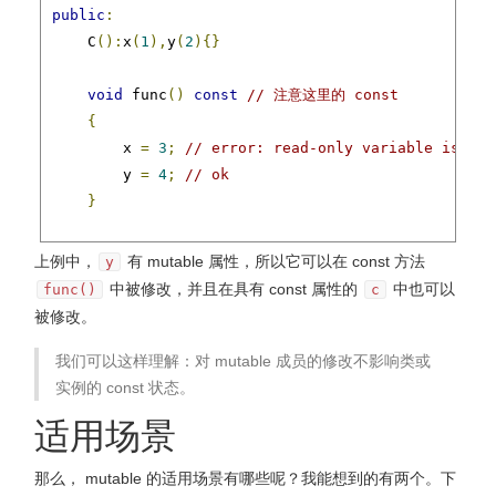
public
:
    C
():
x
(
1
),
y
(
2
){}
void
 func
()
const
// 注意这里的 const
{
        x 
=
3
;
// error: read-only variable is not
        y 
=
4
;
// ok
}
int
 x
;
上例中，
有 mutable 属性，所以它可以在 const 方法
y
mutable
int
 y
;
中被修改，并且在具有 const 属性的
中也可以
func()
c
};
被修改。
int
我们可以这样理解：对 mutable 成员的修改不影响类或
 main
()
{
实例的 const 状态。
const
 C c
;
// 这里也有 const
适用场景
    c
.
x 
=
5
;
// error: read-only variable is not a
那么， mutable 的适用场景有哪些呢？我能想到的有两个。下
    c
.
y 
=
6
;
// ok